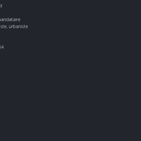
st
mandataire
ste, urbaniste
14