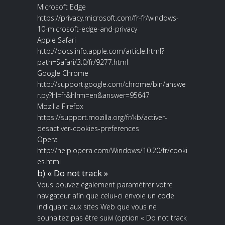
Microsoft Edge
https://privacy.microsoft.com/fr-fr/windows-
10-microsoft-edge-and-privacy
Apple Safari
http://docs.info.apple.com/article.html?
path=Safari/3.0/fr/9277.html
Google Chrome
http://support.google.com/chrome/bin/answe
r.py?hl=fr&hlrm=en&answer=95647
Mozilla Firefox
https://support.mozilla.org/fr/kb/activer-
desactiver-cookies-preferences
Opera
http://help.opera.com/Windows/10.20/fr/cooki
es.html
b) « Do not track »
Vous pouvez également paramétrer votre
navigateur afin que celui-ci envoie un code
indiquant aux sites Web que vous ne
souhaitez pas être suivi (option « Do not track